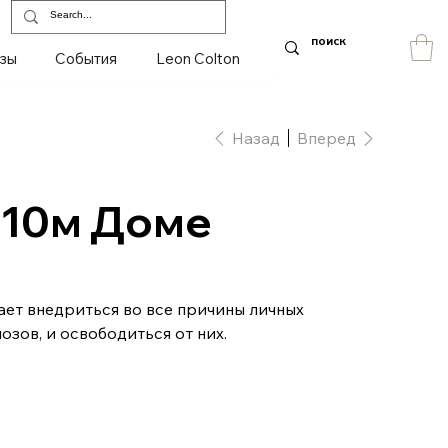
зы
События
Leon Colton
Назад
Вперед
 10м Доме
ает внедриться во все причины личных
озов, и освободиться от них.