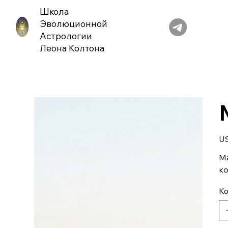
Школа
Эволюционной
Астрологии
Леона Колтона
Цен
U
Ма
ко
Ко