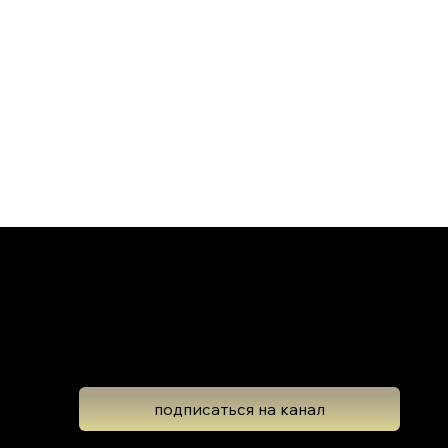
Школа Эволюционной Астрологии
Леона Колтона
подписаться на канал