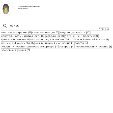
Школа Эволюционной Астрологии
Леона Колтона
21 пост
20 постов
16 постов
14 
желания души
(21)
актуальное
(20)
любовь и отношения
(16)
личное развитие
(14)
11 постов
11 постов
10 постов
ментальная травма
(11)
самореализация
(11)
индивидуальность
(10)
10 постов
8 постов
8 постов
сексуальность и интимность
(10)
избранное
(8)
признание и престиж
(8)
8 постов
7 постов
6 п
философия жизни
(8)
счастье и радость жизни
(7)
Израиль и Ближний Восток
(6)
6 постов
6 постов
5 постов
5 постов
кризис
(6)
Поиск себя
(6)
коммуникация и общение
(5)
работа
(5)
5 постов
4 поста
4 поста
эмоции и чувствительность
(5)
карьера
(4)
ресурсы
(4)
чувственность и чувства
(3)
2 поста
2 поста
здоровье
(2)
семья
(2)