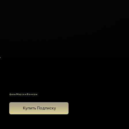
Сборник из 8 статей
фазы Марса и Венеры
Купить Подписку
всего за 19$
Фаза 1: Новолуние 0° - 45°