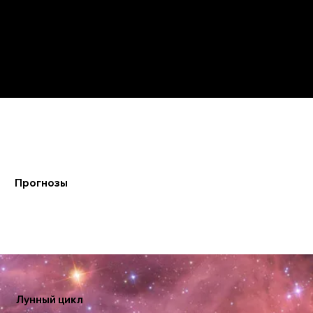
Фаза 7: Последняя четверть 270°–315°
Фаза 8: Бальзамическая 315°–360°
Прогнозы
Лунный цикл