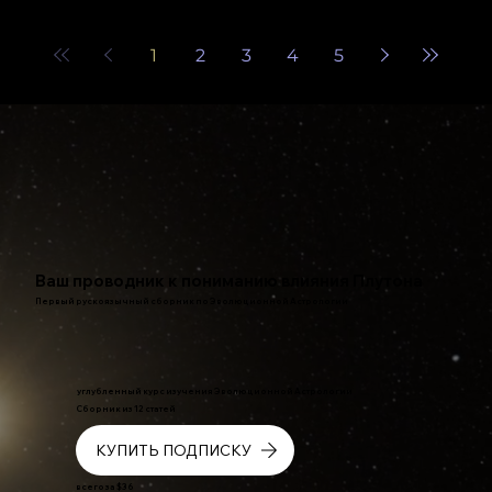
1
2
3
4
5
Ваш проводник к пониманию влияния Плутона
Первый рускоязычный сборник по Эволюционной Астрологии
углубленный курс изучения Эволюционной Астрологии
Сборник из 12 статей
КУПИТЬ ПОДПИСКУ
всего за $36