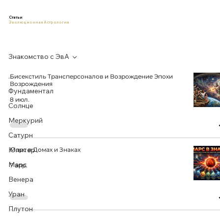
Статьи
Эволюционная Астрология
Знакомство с ЭвА
...
Бисекстиль Трансперсоналов и Возрождение Эпохи
Возрождения
Фундаментал
8 июл.
Солнце
Меркурий
Сатурн
Юпитер
Марс в Домах и Знаках
Марс
7 апр.
Венера
Уран
Плутон