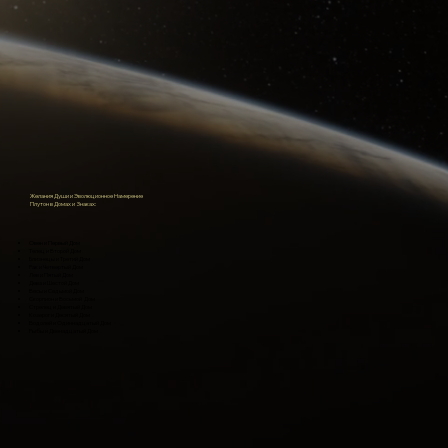
​Желания Души и Эволюционное Намерение
Плутон в Домах и Знаках:
Овен и Первый Дом
Телец и Второй Дом
Близнецы и Третий Дом
Рак и Четвертый Дом
Лев и Пятый Дом
Дева и Шестой Дом
Весы и Седьмой Дом
Скорпион и Восьмой Дом
Стрелец и Девятый Дом
Козерог и Десятый Дом
Водолей и Одиннадцатый Дом
Рыбы и Двенадцатый Дом