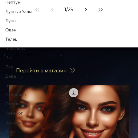
Нептун
1
/
29
Лунные Узлы
Луна
Овен
Телец
Близнецы
Купить статью
Рак
Лев
Перейти в магазин
Дева
Весы
Скорпион
Стрелец
Козерог
Водолей
Рыбы