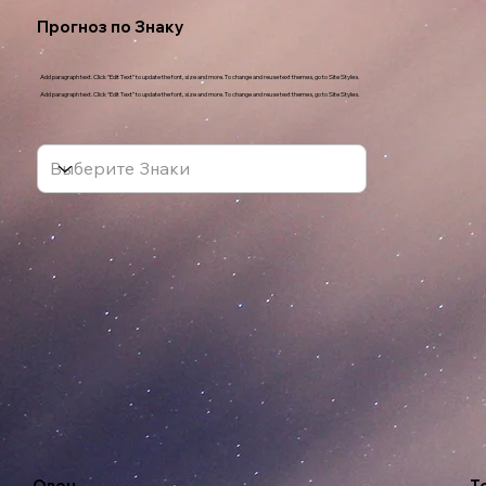
Прогноз по Знаку
Add paragraph text. Click “Edit Text” to update the font, size and more. To change and reuse text themes, go to Site Styles.
Add paragraph text. Click “Edit Text” to update the font, size and more. To change and reuse text themes, go to Site Styles.