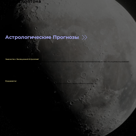
Леона Колтона
Астрологические Прогнозы
Знакомство с Эволюционной Астрологией
- здесь Леон делится своими статьями, написанными за последние несколько лет. В них он отражает свой личный взгляд на тему обсуждения, под влиянием
ЭА
Фундаментал
- в эту рубрику входят все статьи, переведённые Леоном с книг Д.В.Грин о Плутоне и Эволюционной Астрологии