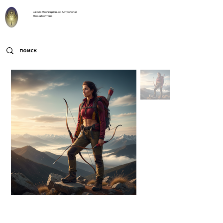
Школа Эволюционной Астрологии
Леона Колтона