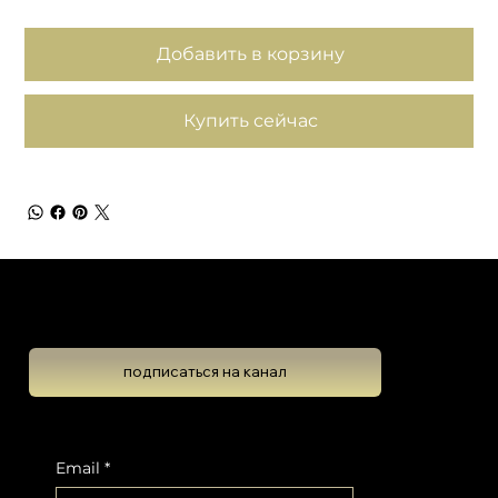
Добавить в корзину
Купить сейчас
Школа Эволюционной Астрологии
Леона Колтона
подписаться на канал
Подпишитесь на новостную рассылку, чтобы не пропустить обновлений
Email
*