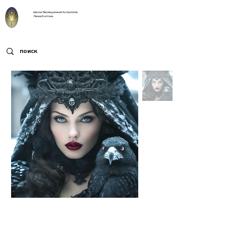
Школа Эволюционной Астрологии
Леона Колтона