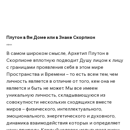
Плутон в 8м Доме или в Знаке Скорпион
Цена
US$4.00
В самом широком смысле, Архетип Плутон в
Скорпионе вплотную подводит Душу лицом к лицу
с границами проявления себя в этом мире
Пространства и Времени – то есть всем тем, чем
личность является в отличие от того, кем она не
является и быть не может. Мы все имеем
уникальную личность, складывающуюся из
совокупности нескольких сходящихся вместе
миров – физического, интеллектуального,
эмоционального, энергетического и духовного,
динамика взаимодействия которых и определяет
нашу природу. Каждый человек испытывает жизнь