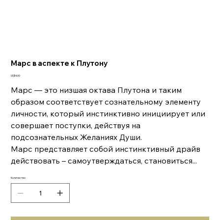
Марс в аспекте к Плутону
Цена
US$4.00
Марс — это низшая октава Плутона и таким
образом соответствует сознательному элементу
личности, который инстинктивно инициирует или
совершает поступки, действуя на
подсознательных Желаниях Души.
Марс представляет собой инстинктивный драйв
действовать – самоутверждаться, становиться...
Количество