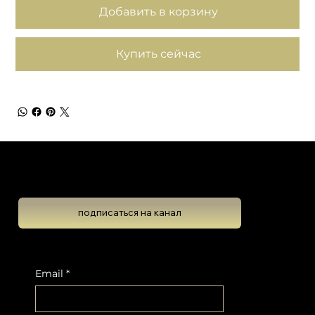
Добавить в корзину
Купить сейчас
Школа Эволюционной Астрологии
Леона Колтона
подписаться на канал
Подпишитесь на новостную рассылку, чтобы не пропустить обновлений
Email
*