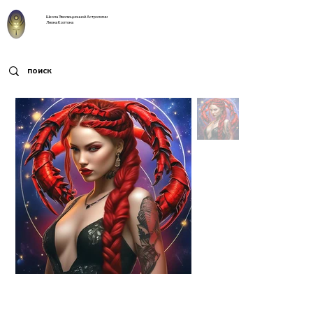
Школа Эволюционной Астрологии
Леона Колтона