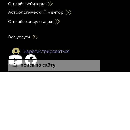
Он-лайн вебинары
Астрологический ментор
Он-лайн консультация
Все услуги
Зарегистрироваться
leon.plutonia@gmail.com