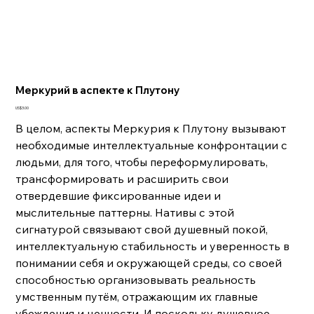
Меркурий в аспекте к Плутону
Цена
US$3.00
В целом, аспекты Меркурия к Плутону вызывают
необходимые интеллектуальные конфронтации с
людьми, для того, чтобы переформулировать,
трансформировать и расширить свои
отвердевшие фиксированные идеи и
мыслительные паттерны. Нативы с этой
сигнатурой связывают свой душевный покой,
интеллектуальную стабильность и уверенность в
понимании себя и окружающей среды, со своей
способностью организовывать реальность
умственным путём, отражающим их главные
убеждения и ценности. И поскольку душевное