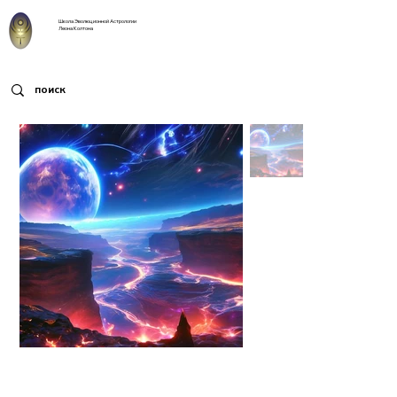
Школа Эволюционной Астрологии
Леона Колтона