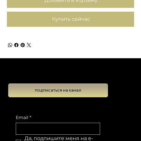
Добавить в корзину
Купить сейчас
Школа Эволюционной Астрологии
Леона Колтона
подписаться на канал
Подпишитесь на новостную рассылку, чтобы не пропустить обновлений
Email
*
Да, подпишите меня на e-