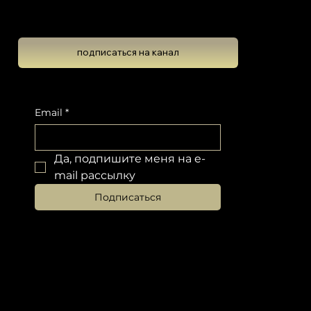
Школа Эволюционной Астрологии
Леона Колтона
подписаться на канал
Подпишитесь на новостную рассылку, чтобы не пропустить обновлений
Email
*
Да, подпишите меня на e-
mail рассылку
Подписаться