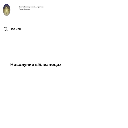
Школа Эволюционной Астрологии
Леона Колтона
Новолуние в Близнецах