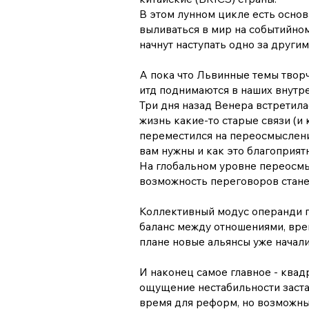
В этом лунном цикле есть основ
выливаться в мир на событийном
начнут наступать одно за другим
А пока что Львинные темы творч
итд поднимаются в наших внутре
Три дня назад Венера встретила
жизнь какие-то старые связи (и 
переместился на переосмыслени
вам нужны и как это благоприят
На глобальном уровне переосмы
возможность переговоров станет
Коллективный модус операнди пе
баланс между отношениями, врем
плане новые альянсы уже начали
И наконец самое главное - квад
ощущение нестабильности застав
время для реформ, но возможны