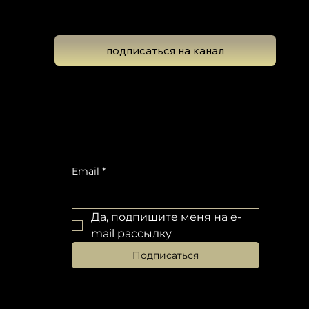
Школа Эволюционной Астрологии
Леона Колтона
подписаться на канал
Подпишитесь на новостную рассылку,
чтобы не пропустить обновлений
Email
*
Да, подпишите меня на e-
mail рассылку
Подписаться