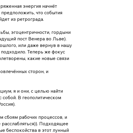
апряженная энергия начнёт
 предположить, что события
йдет из ретрограда.
дьбы, эгоцентричности, гордыни
ыдущий пост Венера во Льве).
ошлого, или даже вернув в нашу
не подходило. Теперь же фокус
влетворены, какие новые связи
овлечённых сторон, и
иум, я и они, с целью найти
с собой. В геополитическом
оссия).
м сбоям рабочих процессов, и
е расслабляться)). Подходящее
ые беспокойства в этот лунный