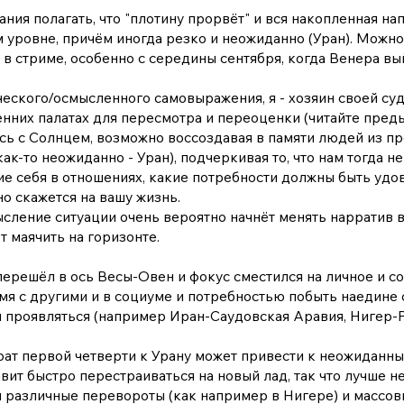
ания полагать, что "плотину прорвёт" и вся накопленная н
 уровне, причём иногда резко и неожиданно (Уран). Можно
 в стриме, особенно с середины сентября, когда Венера вы
еского/осмысленного самовыражения, я - хозяин своей су
нних палатах для пересмотра и переоценки (читайте пред
сь с Солнцем, возможно воссоздавая в памяти людей из пр
как-то неожиданно - Уран), подчеркивая то, что нам тогда 
е себя в отношениях, какие потребности должны быть удо
но скажется на вашу жизнь.
сление ситуации очень вероятно начнёт менять нарратив в
 маячить на горизонте.
решёл в ось Весы-Овен и фокус сместился на личное и соц
я с другими и в социуме и потребностью побыть наедине 
 проявляться (например Иран-Саудовская Аравия, Нигер-Р
рат первой четверти к Урану может привести к неожиданны
ит быстро перестраиваться на новый лад, так что лучше н
 различные перевороты (как например в Нигере) и массов