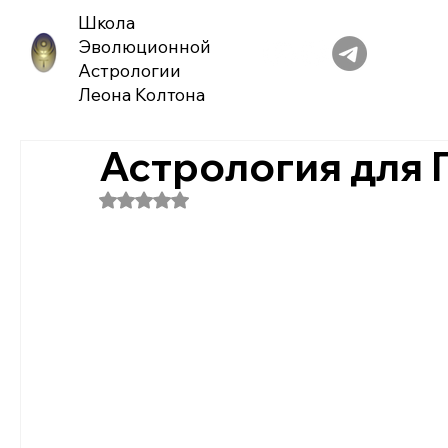
Школа
Эволюционной
Астрологии
Леона Колтона
Астрология для 
Оценка: не число из 5 звезд.