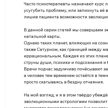
Часто психотерапевты назначают курс л
усугубить проблему, или запихнуть её 
лишив пациента возможности эволюцио
В данной серии статей мы совершаем э
натальной карты.
Однако таких планет, влияющих на созна
также Сатурном, как границей между м
иррациональным. Каждая из этих планет
струны души, психики и подсознания и 
Врачи подчас задумчиво почёсывают зат
а человек тем временем остаётся в тем
просто скатываясь в бездну отчаяния.
На мой взгляд, и я в этом твёрдо убежд
эволюционными астрологами позволит 
множество психологических (не основа