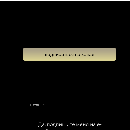
Школа Эволюционной Астрологии
Леона Колтона
подписаться на канал
Подпишитесь на новостную рассылку,
чтобы не пропустить обновлений
Email
*
Да, подпишите меня на e-