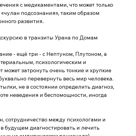
ечения с медикаментами, что может только 
в «чулан подсознания», таким образом 
нного развития.
кскурсию в транзиты Урана по Домам 
ние - ещё три - с Нептуном, Плутоном, а 
атериальным, психологическим и 
 может затронуть очень тонкие и хрупкие 
буквально перевернуть весь мир человека. 
ылки, не в состоянии определить диагноз, 
ноте неведения и беспомощности, иногда 
ён, сотрудничество между психологами и 
в будущем диагностировать и лечить 
нных на эмпирическом рационале) 