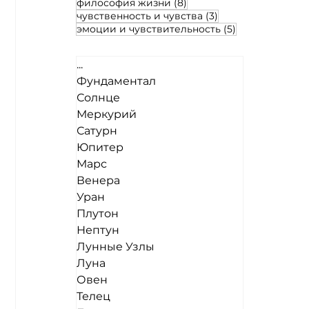
8 постов
философия жизни
(8)
3 поста
чувственность и чувства
(3)
5 постов
эмоции и чувствительность
(5)
...
Фундаментал
Солнце
Меркурий
Сатурн
Юпитер
Марс
Венера
Уран
Плутон
Нептун
Лунные Узлы
Луна
Овен
Телец