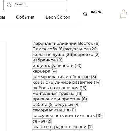
зы
События
Leon Colton
6 постов
Израиль и Ближний Восток
(6)
6 постов
20 постов
Поиск себя
(6)
актуальное
(20)
21 пост
2 поста
желания души
(21)
здоровье
(2)
8 постов
избранное
(8)
10 постов
индивидуальность
(10)
4 поста
карьера
(4)
5 постов
коммуникация и общение
(5)
6 постов
14 постов
кризис
(6)
личное развитие
(14)
16 постов
любовь и отношения
(16)
11 постов
ментальная травма
(11)
8 постов
признание и престиж
(8)
5 постов
4 поста
работа
(5)
ресурсы
(4)
11 постов
самореализация
(11)
10 постов
сексуальность и интимность
(10)
2 поста
семья
(2)
7 постов
счастье и радость жизни
(7)