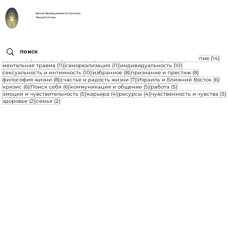
Школа Эволюционной Астрологии
Леона Колтона
21 пост
20 постов
16 постов
14 
желания души
(21)
актуальное
(20)
любовь и отношения
(16)
личное развитие
(14)
11 постов
11 постов
10 постов
ментальная травма
(11)
самореализация
(11)
индивидуальность
(10)
10 постов
8 постов
8 постов
сексуальность и интимность
(10)
избранное
(8)
признание и престиж
(8)
8 постов
7 постов
6 п
философия жизни
(8)
счастье и радость жизни
(7)
Израиль и Ближний Восток
(6)
6 постов
6 постов
5 постов
5 постов
кризис
(6)
Поиск себя
(6)
коммуникация и общение
(5)
работа
(5)
5 постов
4 поста
4 поста
эмоции и чувствительность
(5)
карьера
(4)
ресурсы
(4)
чувственность и чувства
(3)
2 поста
2 поста
здоровье
(2)
семья
(2)