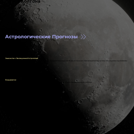
Леона Колтона
Астрологические Прогнозы
Знакомство с Эволюционной Астрологией
- здесь Леон делится своими статьями, написанными за последние несколько лет. В них он отражает свой личный взгляд на тему обсуждения, под влиянием
ЭА
Фундаментал
- в эту рубрику входят все статьи, переведённые Леоном с книг Д.В.Грин о Плутоне и Эволюционной Астрологии