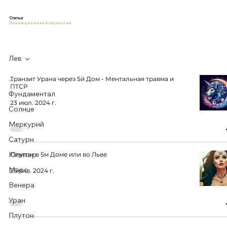
Статьи
Эволюционная Астрология
Лев
...
Транзит Урана через 5й Дом - Ментальная травма и
ПТСР
Фундаментал
23 июл. 2024 г.
Солнце
Меркурий
Сатурн
Юпитер
Плутон в 5м Доме или во Льве
Марс
26 янв. 2024 г.
Венера
Уран
Плутон