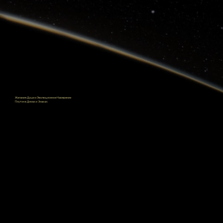
​Желания Души и Эволюционное Намерение
Плутон в Домах и Знаках:
Овен и Первый Дом
Телец и Второй Дом
Близнецы и Третий Дом
Рак и Четвертый Дом
Лев и Пятый Дом
Дева и Шестой Дом
Весы и Седьмой Дом
Скорпион и Восьмой Дом
Стрелец и Девятый Дом
Козерог и Десятый Дом
Водолей и Одиннадцатый Дом
Рыбы и Двенадцатый Дом