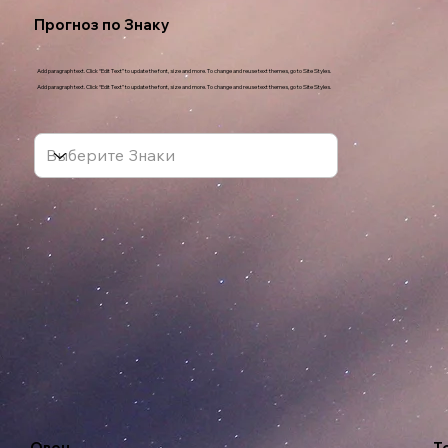
Прогноз по Знаку
Add paragraph text. Click “Edit Text” to update the font, size and more. To change and reuse text themes, go to Site Styles.
Add paragraph text. Click “Edit Text” to update the font, size and more. To change and reuse text themes, go to Site Styles.