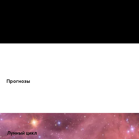
Фаза 7: Последняя четверть 270°–315°
Фаза 8: Бальзамическая 315°–360°
Прогнозы
Лунный цикл