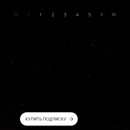
1
2
3
4
5
Ваш проводник к пониманию влияния Плутона
Первый рускоязычный сборник по Эволюционной Астрологии
углубленный курс изучения Эволюционной Астрологии
Сборник из 12 статей
КУПИТЬ ПОДПИСКУ
всего за $36