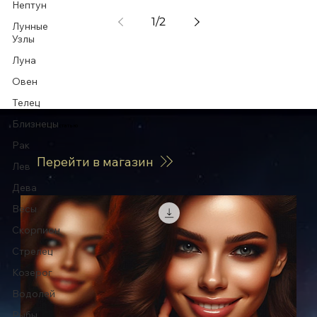
Нептун
1
/
2
Лунные
Узлы
Луна
Овен
Телец
Близнецы
Купить статью
Рак
Перейти в магазин
Лев
Дева
Весы
Скорпион
Стрелец
Козерог
Водолей
Рыбы