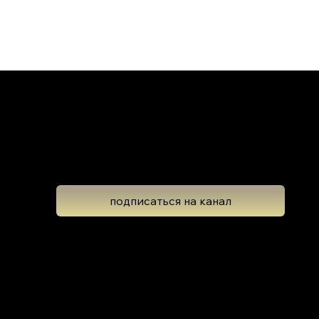
Школа Эволюционной Астрологии
Леона Колтона
подписаться на канал
Подпишитесь на новостную рассылку,
чтобы не пропустить обновлений