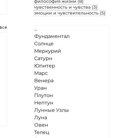
8 постов
философия жизни
(8)
3 поста
чувственность и чувства
(3)
5 постов
эмоции и чувствительность
(5)
все
...
Фундаментал
Солнце
Меркурий
Сатурн
Юпитер
Марс
Венера
Уран
Плутон
Нептун
Лунные Узлы
Луна
Овен
Телец