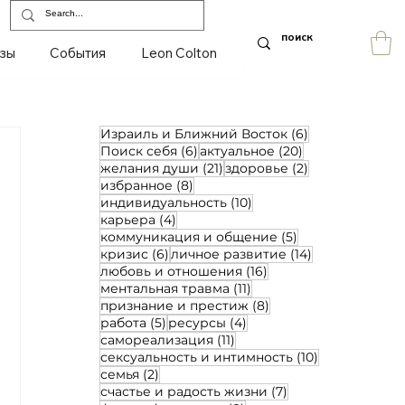
зы
События
Leon Colton
6 постов
Израиль и Ближний Восток
(6)
6 постов
20 постов
Поиск себя
(6)
актуальное
(20)
21 пост
2 поста
желания души
(21)
здоровье
(2)
8 постов
избранное
(8)
10 постов
индивидуальность
(10)
4 поста
карьера
(4)
5 постов
коммуникация и общение
(5)
6 постов
14 постов
кризис
(6)
личное развитие
(14)
16 постов
любовь и отношения
(16)
11 постов
ментальная травма
(11)
8 постов
признание и престиж
(8)
5 постов
4 поста
работа
(5)
ресурсы
(4)
11 постов
самореализация
(11)
10 постов
сексуальность и интимность
(10)
2 поста
семья
(2)
7 постов
счастье и радость жизни
(7)