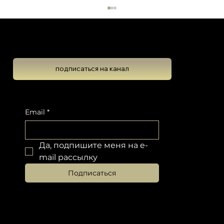
Школа Эволюционной Астрологии
Леона Колтона
подписаться на канал
Венера в Домах и Знаках
Подпишитесь на новостную рассылку, чтобы не пропустить обновлений
Email
*
Да, подпишите меня на e-
mail рассылку
Подписаться