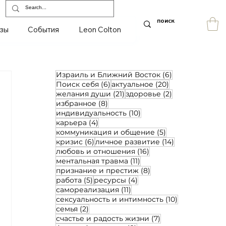
зы
События
Leon Colton
6 постов
Израиль и Ближний Восток
(6)
6 постов
20 постов
Поиск себя
(6)
актуальное
(20)
21 пост
2 поста
желания души
(21)
здоровье
(2)
8 постов
избранное
(8)
10 постов
индивидуальность
(10)
4 поста
карьера
(4)
5 постов
коммуникация и общение
(5)
6 постов
14 постов
кризис
(6)
личное развитие
(14)
16 постов
любовь и отношения
(16)
11 постов
ментальная травма
(11)
8 постов
признание и престиж
(8)
5 постов
4 поста
работа
(5)
ресурсы
(4)
11 постов
самореализация
(11)
10 постов
сексуальность и интимность
(10)
2 поста
семья
(2)
7 постов
счастье и радость жизни
(7)