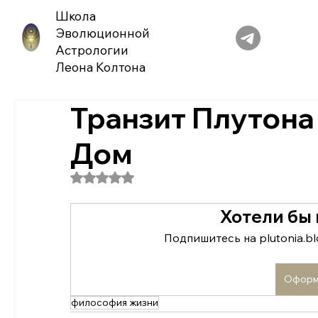
Школа
Эволюционной
Астрологии
Леона Колтона
Транзит Плутона
Дом
Оценка: не число из 5 звезд.
Хотели бы
Подпишитесь на plutonia.bl
Оформ
философия жизни