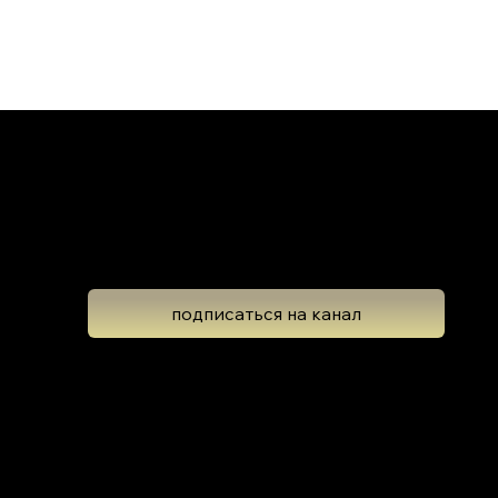
Школа Эволюционной Астрологии
Леона Колтона
подписаться на канал
Подпишитесь на новостную рассылку,
чтобы не пропустить обновлений