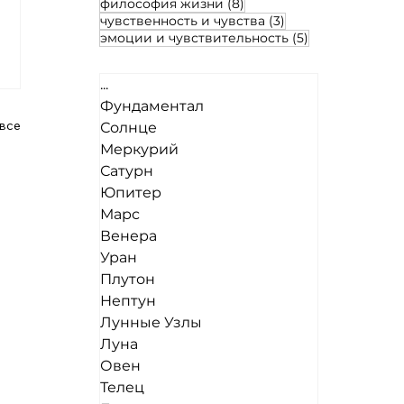
8 постов
философия жизни
(8)
3 поста
чувственность и чувства
(3)
5 постов
эмоции и чувствительность
(5)
...
Фундаментал
все
Солнце
Меркурий
Сатурн
Юпитер
Марс
Венера
Уран
Плутон
Нептун
Лунные Узлы
Луна
Овен
Телец