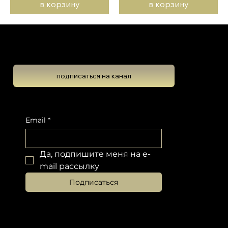
в корзину
в корзину
Школа Эволюционной Астрологии
Леона Колтона
подписаться на канал
Подпишитесь на новостную рассылку, чтобы не пропустить обновлений
Email
*
Да, подпишите меня на e-
mail рассылку
Подписаться