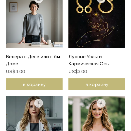
Венера в Деве или в 6м
Лунные Узлы и
Доме
Кармическая Ось
Цена
Цена
US$4.00
US$3.00
в корзину
в корзину