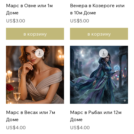
Марс в Овне или 1м
Венера в Козероге или
Доме
в 10м Доме
Цена
Цена
US$3.00
US$5.00
в корзину
в корзину
Марс в Весах или 7м
Марс в Рыбах или 12м
Доме
Доме
Цена
Цена
US$4.00
US$4.00