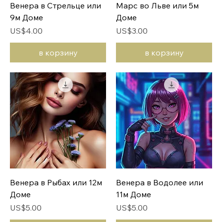
Венера в Стрельце или
Марс во Льве или 5м
9м Доме
Доме ‎
Цена
Цена
US$4.00
US$3.00
в корзину
в корзину
Венера в Рыбах или 12м
Венера в Водолее или
Доме
11м Доме
Цена
Цена
US$5.00
US$5.00