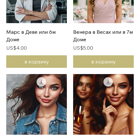
Марс в Деве или 6м
Венера в Весах или в 7м
Доме
Доме
Цена
Цена
US$4.00
US$5.00
в корзину
в корзину