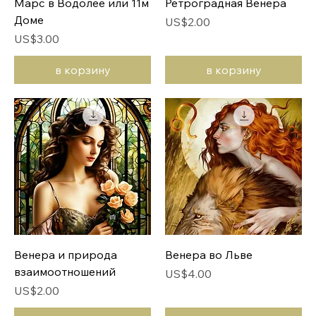
Марс в Водолее или 11м
Ретроградная Венера
Доме
Цена
US$2.00
Цена
US$3.00
в корзину
в корзину
Венера и природа
Венера во Льве
взаимоотношений
Цена
US$4.00
Цена
US$2.00