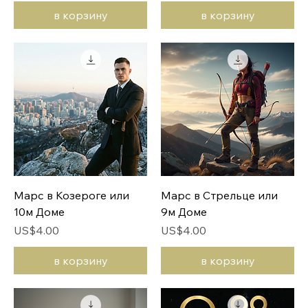
в корзину
в корзину
Марс в Козероге или
Марс в Стрельце или
10м Доме
9м Доме
Цена
Цена
US$4.00
US$4.00
в корзину
в корзину