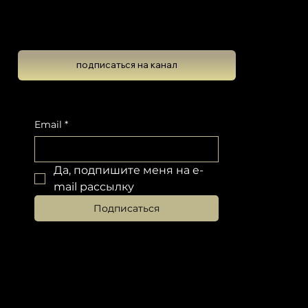
Школа Эволюционной Астрологии
Леона Колтона
подписаться на канал
Подпишитесь на новостную рассылку, чтобы не пропустить обновлений
Email
*
Да, подпишите меня на e-
mail рассылку
Подписаться