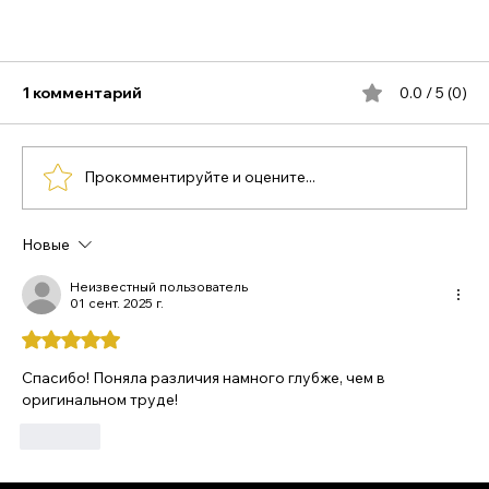
1 комментарий
0.0 / 5 (0)
Прокомментируйте и оцените...
Новые
Степень Сознания – Индивидуал
Неизвестный пользователь
01 сент. 2025 г.
Оценка: 5 из 5 звезд.
Спасибо! Поняла различия намного глубже, чем в 
оригинальном труде! 
Лайк