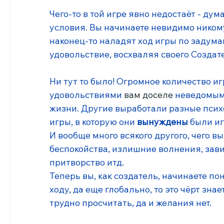
Чего-то в той игре явно недостаёт - дум
условия. Вы начинаете невидимо никому
наконец-то наладят ход игры по задума
удовольствие, восхваляя своего Создате
Ни тут то было! Огромное количество игр
удовольствиями 
вам доселе
 неведомыми
жизни. Другие выработали разные психо
игры, в которую они 
вынуждены 
были иг
И вообще много всякого другого, чего вы
беспокойства, излишние волнения, завис
притворство итд.
Теперь вы, как создатель, начинаете по
ходу, да еще глобально, то это чёрт зна
трудно просчитать, да и желания нет. 