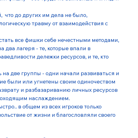
 что до других им дела не было,  
ологическую травму от взаимодействия с 
стать все фишки себе нечестными методами, 
 два лагеря - те, которые впали в  
ведливости дележки ресурсов, и те, кто 
 на две группы - одни начали развиваться и 
гие были или угнетены своим одиночеством 
азврату и разбазариванию личных ресурсов 
роходящим наслаждением. 
ыстро.. в общем из всех игроков только 
льствие от жизни и благословляли своего 