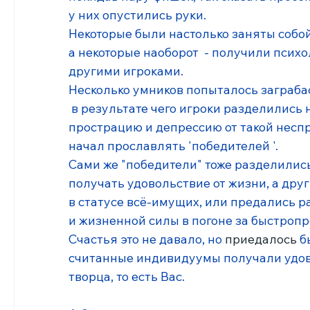
у них опустились руки. 
Некоторые были настолько заняты собой, 
а некоторые наоборот  - получили псих
другими игроками. 
Несколько умников попыталось заграба
 в результате чего игроки разделились на
прострацию и депрессию от такой неспра
начал прославлять 'победителей '. 
Сами же "победители" тоже разделились
получать удовольствие от жизни, а дру
в статусе всё-имущих, или предались р
и жизненной силы в погоне за быстроп
Счастья это не давало, но 
приедалось 
б
считанные индивидуумы получали удово
творца, то есть Вас. 