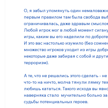
О, я забыл упомянуть один немаловажный
первым правилом там была свобода выбо
ограничивалась, даже здравым смыслом 
Любой игрок мог в любой момент сиганут
игры, каким вы его наделили по доброте
И это вас настолько изумило (без сомнен
множество игроков уходит из игры добро
некоторые даже забирая с собой и други
терроризм). 
А те, что не решались этого сделать - не
что-то на ничто, молча тянули лямку тех
любишь кататься. Такого исхода вы явно
наверняка стало  мучительно больно за
судьбы потенциальных героев. 