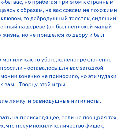
к-бы вас, но прибегая при этом к странным 
щаясь к образам, на вас совсем не похожими 
м клювом, то добродушный 
толстяк, 
сидящий 
ешенный на дереве (он был неплохой малый 
 жизнь, но не пришёлся ко двору и был 
о молили как-то убого, коленопреклоненно 
просили - оставалось для вас загадкой. 
монии конечно не приносило, но эти чудаки 
к вам - Творцу этой игры.
ие лямку, и равнодушные нигилисты, 
вать на происходящее, если не поощряя тех, 
тех, что преумножили количество фишек, 