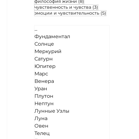
8 постов
философия жизни
(8)
3 поста
чувственность и чувства
(3)
5 постов
эмоции и чувствительность
(5)
...
Фундаментал
Солнце
Меркурий
Сатурн
Юпитер
Марс
Венера
Уран
Плутон
Нептун
Лунные Узлы
Луна
Овен
Телец