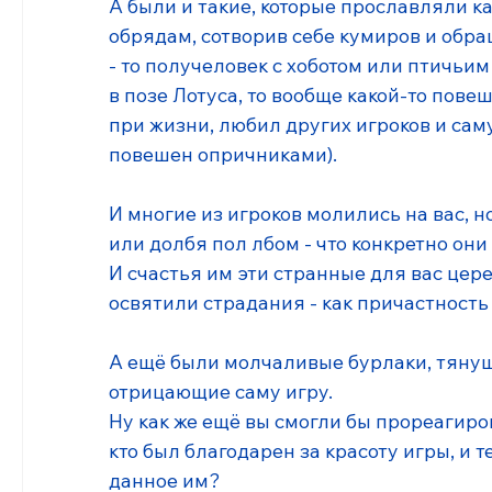
А были и такие, которые прославляли ка
обрядам, сотворив себе кумиров и обра
- то получеловек с хоботом или птичьи
в позе Лотуса, то вообще какой-то пов
при жизни, любил других игроков и саму
повешен опричниками). 
И многие из игроков молились на вас, н
или долбя пол лбом - что конкретно они 
И счастья им эти странные для вас цере
освятили страдания - как причастность 
А ещё были молчаливые бурлаки, тянущ
отрицающие саму игру.
Ну как же ещё вы смогли бы прореагиро
кто был благодарен за красоту игры, и 
данное им? 