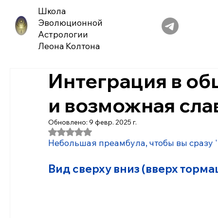
Школа
Эволюционной
Астрологии
Леона Колтона
Интеграция в об
и возможная сла
Обновлено:
9 февр. 2025 г.
Оценка: не число из 5 звезд.
Небольшая преамбула, чтобы вы сразу 'в
Вид сверху вниз (вверх торм