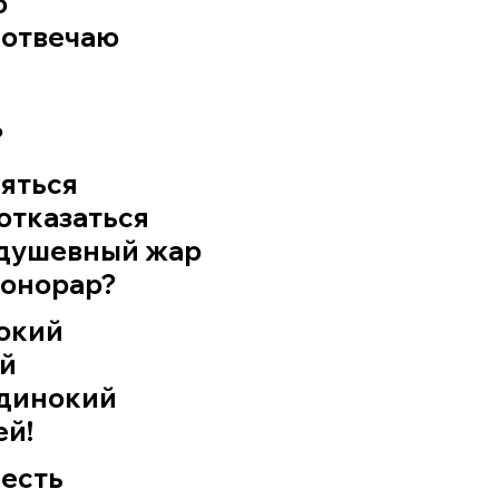
ю
 отвечаю
?
няться
 отказаться
й душевный жар
гонорар?
токий
ей
одинокий
ей!
лесть