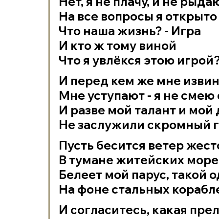
Нет, я не плачу, и не рыда
На все вопросы я открыто
Что наша жизнь? - Игра
И кто ж тому виной
Что я увлёкся этою игрой
И перед кем же мне изви
Мне уступают - я не смею
И разве мой талант и мо
Не заслужили скромный 
Пусть бесится ветер жес
В тумане житейских мор
Белеет мой парус, такой 
На фоне стальных корабл
И согласитесь, какая пре