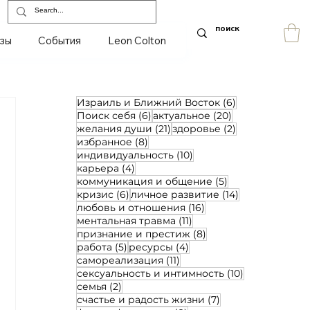
зы
События
Leon Colton
6 постов
Израиль и Ближний Восток
(6)
6 постов
20 постов
Поиск себя
(6)
актуальное
(20)
21 пост
2 поста
желания души
(21)
здоровье
(2)
8 постов
избранное
(8)
10 постов
индивидуальность
(10)
4 поста
карьера
(4)
5 постов
коммуникация и общение
(5)
6 постов
14 постов
кризис
(6)
личное развитие
(14)
16 постов
любовь и отношения
(16)
11 постов
ментальная травма
(11)
8 постов
признание и престиж
(8)
5 постов
4 поста
работа
(5)
ресурсы
(4)
11 постов
самореализация
(11)
10 постов
сексуальность и интимность
(10)
2 поста
семья
(2)
7 постов
счастье и радость жизни
(7)