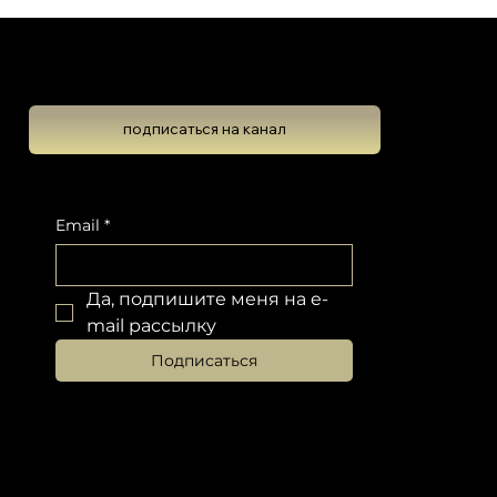
Школа Эволюционной Астрологии
Леона Колтона
подписаться на канал
Марс в Раке или 4м Доме
Подпишитесь на новостную рассылку, чтобы не пропустить обновлений
Email
*
Да, подпишите меня на e-
mail рассылку
Подписаться